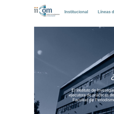
Skip
to
Institucional
Líneas d
content
El Instituto de Invest
ejecutora de prácticas de
Facultad de Periodism